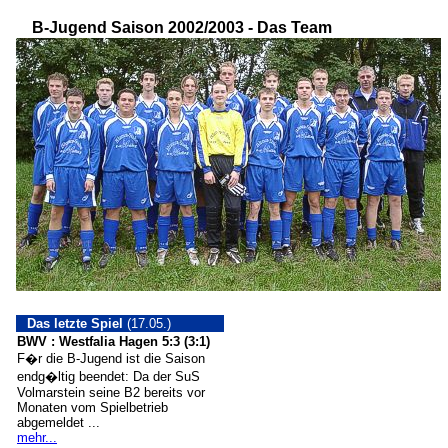
B-Jugend Saison 2002/2003 - Das Team
Das letzte Spiel
(17.05.)
BWV : Westfalia Hagen 5:3 (3:1)
F�r die B-Jugend ist die Saison
endg�ltig beendet: Da der SuS
Volmarstein seine B2 bereits vor
Monaten vom Spielbetrieb
abgemeldet ...
mehr...