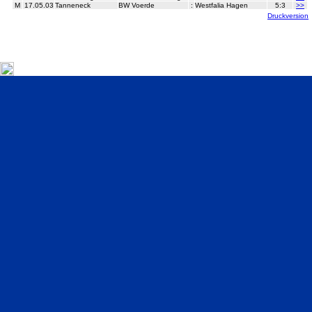
M
17.05.03
Tanneneck
BW Voerde
:
Westfalia Hagen
5:3
>>
Druckversion