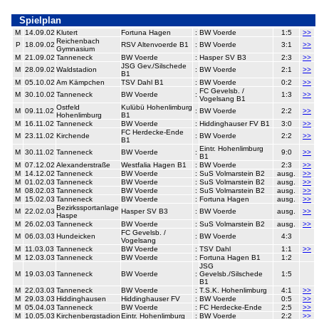
Spielplan
M
14.09.02
Klutert
Fortuna Hagen
:
BW Voerde
1:5
>>
Reichenbach
P
18.09.02
RSV Altenvoerde B1
:
BW Voerde
3:1
>>
Gymnasium
M
21.09.02
Tanneneck
BW Voerde
:
Hasper SV B3
2:3
>>
JSG Gev./Silschede
M
28.09.02
Waldstadion
:
BW Voerde
2:1
>>
B1
M
05.10.02
Am Kämpchen
TSV Dahl B1
:
BW Voerde
0:2
>>
FC Gevelsb. /
M
30.10.02
Tanneneck
BW Voerde
:
1:3
>>
Vogelsang B1
Ostfeld
Kulübü Hohenlimburg
M
09.11.02
:
BW Voerde
2:2
>>
Hohenlimburg
B1
M
16.11.02
Tanneneck
BW Voerde
:
Hiddinghauser FV B1
3:0
>>
FC Herdecke-Ende
M
23.11.02
Kirchende
:
BW Voerde
2:2
>>
B1
Eintr. Hohenlimburg
M
30.11.02
Tanneneck
BW Voerde
:
9:0
>>
B1
M
07.12.02
Alexanderstraße
Westfalia Hagen B1
:
BW Voerde
2:3
>>
M
14.12.02
Tanneneck
BW Voerde
:
SuS Volmarstein B2
ausg.
>>
M
01.02.03
Tanneneck
BW Voerde
:
SuS Volmarstein B2
ausg.
>>
M
08.02.03
Tanneneck
BW Voerde
:
SuS Volmarstein B2
ausg.
>>
M
15.02.03
Tanneneck
BW Voerde
:
Fortuna Hagen
ausg.
>>
Bezirkssportanlage
M
22.02.03
Hasper SV B3
:
BW Voerde
ausg.
>>
Haspe
M
26.02.03
Tanneneck
BW Voerde
:
SuS Volmarstein B2
ausg.
>>
FC Gevelsb. /
M
06.03.03
Hundeicken
:
BW Voerde
4:3
Vogelsang
M
11.03.03
Tanneneck
BW Voerde
:
TSV Dahl
1:1
>>
M
12.03.03
Tanneneck
BW Voerde
:
Fortuna Hagen B1
1:2
JSG
M
19.03.03
Tanneneck
BW Voerde
:
Gevelsb./Silschede
1:5
B1
M
22.03.03
Tanneneck
BW Voerde
:
T.S.K. Hohenlimburg
4:1
>>
M
29.03.03
Hiddinghausen
Hiddinghauser FV
:
BW Voerde
0:5
>>
M
05.04.03
Tanneneck
BW Voerde
:
FC Herdecke-Ende
2:5
>>
M
10.05.03
Kirchenbergstadion
Eintr. Hohenlimburg
:
BW Voerde
2:2
>>