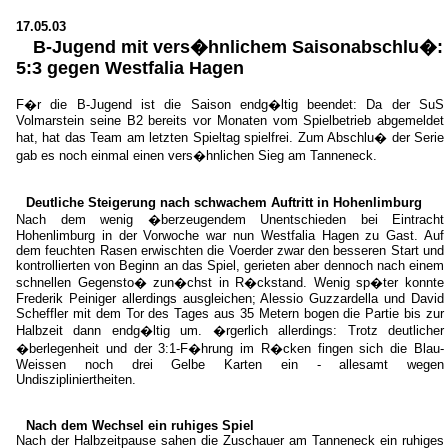
17.05.03
B-Jugend mit vers�hnlichem Saisonabschlu�:
5:3 gegen Westfalia Hagen
F�r die B-Jugend ist die Saison endg�ltig beendet: Da der SuS
Volmarstein seine B2 bereits vor Monaten vom Spielbetrieb abgemeldet
hat, hat das Team am letzten Spieltag spielfrei. Zum Abschlu� der Serie
gab es noch einmal einen vers�hnlichen Sieg am Tanneneck.
Deutliche Steigerung nach schwachem Auftritt in Hohenlimburg
Nach dem wenig �berzeugendem Unentschieden bei Eintracht
Hohenlimburg in der Vorwoche war nun Westfalia Hagen zu Gast. Auf
dem feuchten Rasen erwischten die Voerder zwar den besseren Start und
kontrollierten von Beginn an das Spiel, gerieten aber dennoch nach einem
schnellen Gegensto� zun�chst in R�ckstand. Wenig sp�ter konnte
Frederik Peiniger allerdings ausgleichen; Alessio Guzzardella und David
Scheffler mit dem Tor des Tages aus 35 Metern bogen die Partie bis zur
Halbzeit dann endg�ltig um. �rgerlich allerdings: Trotz deutlicher
�berlegenheit und der 3:1-F�hrung im R�cken fingen sich die Blau-
Weissen noch drei Gelbe Karten ein - allesamt wegen
Undiszipliniertheiten.
Nach dem Wechsel ein ruhiges Spiel
Nach der Halbzeitpause sahen die Zuschauer am Tanneneck ein ruhiges