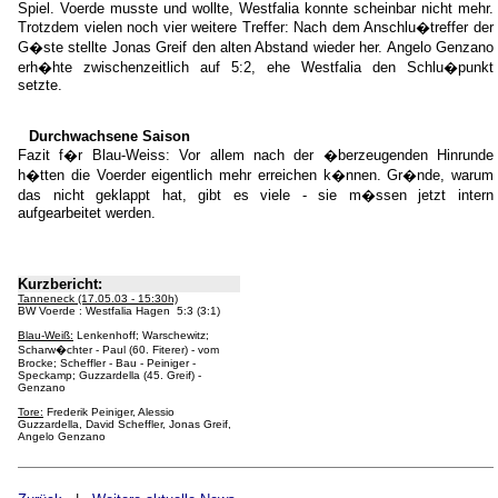
Spiel. Voerde musste und wollte, Westfalia konnte scheinbar nicht mehr.
Trotzdem vielen noch vier weitere Treffer: Nach dem Anschlu�treffer der
G�ste stellte Jonas Greif den alten Abstand wieder her. Angelo Genzano
erh�hte zwischenzeitlich auf 5:2, ehe Westfalia den Schlu�punkt
setzte.
Durchwachsene Saison
Fazit f�r Blau-Weiss: Vor allem nach der �berzeugenden Hinrunde
h�tten die Voerder eigentlich mehr erreichen k�nnen. Gr�nde, warum
das nicht geklappt hat, gibt es viele - sie m�ssen jetzt intern
aufgearbeitet werden.
Kurzbericht:
Tanneneck (17.05.03 - 15:30h)
BW Voerde : Westfalia Hagen 5:3 (3:1)
Blau-Weiß:
Lenkenhoff; Warschewitz;
Scharw�chter - Paul (60. Fiterer) - vom
Brocke; Scheffler - Bau - Peiniger -
Speckamp; Guzzardella (45. Greif) -
Genzano
Tore:
Frederik Peiniger, Alessio
Guzzardella, David Scheffler, Jonas Greif,
Angelo Genzano