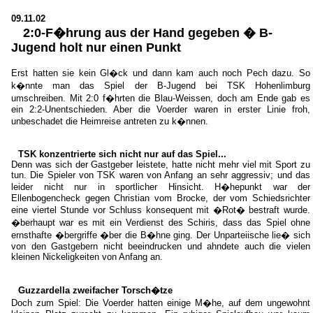
09.11.02
2:0-F�hrung aus der Hand gegeben � B-
Jugend holt nur einen Punkt
Erst hatten sie kein Gl�ck und dann kam auch noch Pech dazu. So
k�nnte man das Spiel der B-Jugend bei TSK Hohenlimburg
umschreiben. Mit 2:0 f�hrten die Blau-Weissen, doch am Ende gab es
ein 2:2-Unentschieden. Aber die Voerder waren in erster Linie froh,
unbeschadet die Heimreise antreten zu k�nnen.
TSK konzentrierte sich nicht nur auf das Spiel...
Denn was sich der Gastgeber leistete, hatte nicht mehr viel mit Sport zu
tun. Die Spieler von TSK waren von Anfang an sehr aggressiv; und das
leider nicht nur in sportlicher Hinsicht. H�hepunkt war der
Ellenbogencheck gegen Christian vom Brocke, der vom Schiedsrichter
eine viertel Stunde vor Schluss konsequent mit �Rot� bestraft wurde.
�berhaupt war es mit ein Verdienst des Schiris, dass das Spiel ohne
ernsthafte �bergriffe �ber die B�hne ging. Der Unparteiische lie� sich
von den Gastgebern nicht beeindrucken und ahndete auch die vielen
kleinen Nickeligkeiten von Anfang an.
Guzzardella zweifacher Torsch�tze
Doch zum Spiel: Die Voerder hatten einige M�he, auf dem ungewohnt