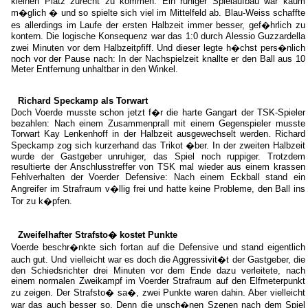
kleinen Platz zurecht zu kommen. Ein ruhiger Spielaufbau war kaum
m�glich � und so spielte sich viel im Mittelfeld ab. Blau-Weiss schaffte
es allerdings im Laufe der ersten Halbzeit immer besser, gef�hrlich zu
kontern. Die logische Konsequenz war das 1:0 durch Alessio Guzzardella
zwei Minuten vor dem Halbzeitpfiff. Und dieser legte h�chst pers�nlich
noch vor der Pause nach: In der Nachspielzeit knallte er den Ball aus 10
Meter Entfernung unhaltbar in den Winkel.
Richard Speckamp als Torwart
Doch Voerde musste schon jetzt f�r die harte Gangart der TSK-Spieler
bezahlen: Nach einem Zusammenprall mit einem Gegenspieler musste
Torwart Kay Lenkenhoff in der Halbzeit ausgewechselt werden. Richard
Speckamp zog sich kurzerhand das Trikot �ber. In der zweiten Halbzeit
wurde der Gastgeber unruhiger, das Spiel noch ruppiger. Trotzdem
resultierte der Anschlusstreffer von TSK mal wieder aus einem krassen
Fehlverhalten der Voerder Defensive: Nach einem Eckball stand ein
Angreifer im Strafraum v�llig frei und hatte keine Probleme, den Ball ins
Tor zu k�pfen.
Zweifelhafter Strafsto� kostet Punkte
Voerde beschr�nkte sich fortan auf die Defensive und stand eigentlich
auch gut. Und vielleicht war es doch die Aggressivit�t der Gastgeber, die
den Schiedsrichter drei Minuten vor dem Ende dazu verleitete, nach
einem normalen Zweikampf im Voerder Strafraum auf den Elfmeterpunkt
zu zeigen. Der Strafsto� sa�, zwei Punkte waren dahin. Aber vielleicht
war das auch besser so. Denn die unsch�nen Szenen nach dem Spiel