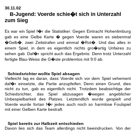
30.11.02
B-Jugend: Voerde schie�t sich in Unterzahl
zum Sieg
Es war ein Spiel f�r die Statistiker: Gegen Eintracht Hohenlimburg
gab es eine Gelbe Karte � gegen Voerde waren es siebenmal
�Gelb�, zwei Zeitstrafen und einmal �Rot�. Und das alles in
einem Spiel, in dem es eigentlich nichts gro�artig Unfaires zu
sehen gab. Daf�r spricht auch das Ergebnis: Denn trotz Unterzahl
fertigte Blau-Weiss die G�ste problemlos mit 9:0 ab.
Schiedsrichter wollte Spiel absagen
Vielleicht lag es daran, dass Voerde sich vor dem Spiel vehement
daf�r einsetzte, die Partie anzupfeifen. Denn einen Grund, dies
nicht zu tun, gab es eigentlich nicht. Trotzdem beabsichtige der
Schiedsrichter, das Spiel abzusagen �wegen angeblicher
Unbespielbarkeit des Platzes. Letztendlich wurde gespielt und
Voerde wurde fortan f�r jedes auch noch so harmlose Foulspiel
mit einer Gelben Karte bestraft.
Spiel bereits zur Halbzeit entschieden
Davon lies sich das Team allerdings nicht beeindrucken. Von der