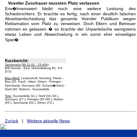
Voerder Zuschauer mussten Platz verlassen
Erw�hnenswert bleibt noch eine weitere Leistung des
Schiedsrichters: Er brachte es fertig, nach einer deutlich falschen
Abseitsentscheidung das gesamte Voerder Publikum wegen
Reklamation vom Platz zu verweisen. Doch Eltern und Betreuer
nahmen es gelassen � so brachte der Unparteiische wenigstens
etwas Leben und Abwechselung in ein sonst eher einseitiges
Spiel�
Kurzbericht:
Tanneneck (30.11.02 - 15:45h)
BW Voerde : Eintr. Hohenlimburg B1 9:0
(5:0)
Blau-Weiß:
Lenkenhoff; Henning; Fiterer -
Bau (25. Paul) - Isken; Simon - Peiniger -
Speckamp; Genzano (40. Scharw�chter) -
Greif (40. Nolzen) - Guzzardella
Tore:
Guzzardella (11.), Greif (16./33.),
Genzano (27.), Peiniger (30./49.), Nolzen
(55.), Speckamp (63.), Simon (73.)
Zurück
|
Weitere aktuelle News