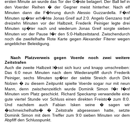
ersten Minute an wurde das Tor der G�ste belagert. Der Ball lief in
den Voerder Reihen � der Gegner meist hinterher. Nach elf
Minuten dann die F�hrung durch Alessio Guzzardella. F�nf
Minuten sp�ter erh�hte Jonas Greif auf 2:0. Angelo Genzano traf
dreizehn Minuten vor der Halbzeit, Frederik Peiniger legte drei
Minuten sp�ter nach und wiederum Jonas Greif sorgte sieben
Minuten vor der Pause f�r den 5:0-Halbzeitstand. Zwischendurch
noch die zweifelhafte Rote Karte gegen Alexander Fiterer wegen
angeblicher Beleidigung.
Nach Platzverweis gegen Voerde noch zwei weitere
Zeitstrafen
Auch die zweite Halbzeit l�sst sich kurz und knapp umschreiben:
Das 6:0 neun Minuten nach dem Wiederanpfiff durch Frederik
Peiniger, sechs Minuten sp�ter der siebte Streich durch Dirk
Nolzen � zu diesem Zeitpunkt spielte Voerde sogar nur mit neun
Mann, denn zwischenzeitlich wurde Dominik Simon f�r f�nf
Minuten vom Platz geschickt. Richard Speckamp verwandelte eine
gute viertel Stunde vor Schluss einen direkten Freisto� zum 8:0.
Und nachdem auch Fabian Isken seine � sagen wir
�schmeichelhafte� � Zeitstrafe abgesessen hatte, setzte
Dominik Simon mit dem Treffer zum 9:0 sieben Minuten vor dem
Abpfiff den Schlusspunkt.