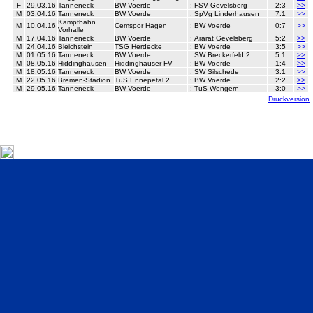
F
29.03.16
Tanneneck
BW Voerde
:
FSV Gevelsberg
2:3
>>
M
03.04.16
Tanneneck
BW Voerde
:
SpVg Linderhausen
7:1
>>
Kampfbahn
M
10.04.16
Cemspor Hagen
:
BW Voerde
0:7
>>
Vorhalle
M
17.04.16
Tanneneck
BW Voerde
:
Ararat Gevelsberg
5:2
>>
M
24.04.16
Bleichstein
TSG Herdecke
:
BW Voerde
3:5
>>
M
01.05.16
Tanneneck
BW Voerde
:
SW Breckerfeld 2
5:1
>>
M
08.05.16
Hiddinghausen
Hiddinghauser FV
:
BW Voerde
1:4
>>
M
18.05.16
Tanneneck
BW Voerde
:
SW Silschede
3:1
>>
M
22.05.16
Bremen-Stadion
TuS Ennepetal 2
:
BW Voerde
2:2
>>
M
29.05.16
Tanneneck
BW Voerde
:
TuS Wengern
3:0
>>
Druckversion