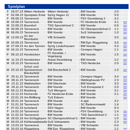
Spielplan
F
26.07.15
Witten Herbede
Witten Herbede
:
BW Voerde
2:0
F
02.08.15
Sportplatz Emst
SpVg Hagen 11
:
BW Voerde
5:0
F
09.08.15
Tanneneck
BW Voerde
:
FSV Gevelsberg 2
4:2
M
16.08.15
Tanneneck
BW Voerde
:
FC Herdecke-Ende
3:1
>>
M
23.08.15
Baumhof
TSG Sprockhövel 2
:
BW Voerde
0:6
>>
M
30.08.15
Tanneneck
BW Voerde
:
SC Obersprockhövel 2
1:1
>>
M
06.09.15
Tanneneck
BW Voerde
:
SuS Volmarstein
1:0
>>
An der
M
13.09.15
VfB Schwelm
:
BW Voerde
3:0
>>
Rennbahn
M
20.09.15
Tanneneck
BW Voerde
:
RW Ept. Rüggeberg
3:0
>>
M
27.09.15
An den Tannen
SpVg Linderhausen
:
BW Voerde
3:3
>>
M
04.10.15
Tanneneck
BW Voerde
:
Cemspor Hagen
1:1
>>
FC Gevelsb. /
P
08.10.15
Hundeicken
:
BW Voerde
1:5
>>
Vogelsang
M
11.10.15
Hundeicken
Ararat Gevelsberg
:
BW Voerde
2:2
>>
M
18.10.15
Tanneneck
BW Voerde
:
TSG Herdecke
2:0
>>
Schul- und
M
25.10.15
Sportzentrum
SW Breckerfeld 2
:
BW Voerde
1:3
>>
Breckerfeld
P
05.11.15
Tanneneck
BW Voerde
:
Cemspor Hagen
3:4
>>
M
08.11.15
Tanneneck
BW Voerde
:
Hiddinghauser FV
2:3
>>
M
15.11.15
Waldstadion
SW Silschede
:
BW Voerde
3:3
>>
M
29.11.15
Tanneneck
BW Voerde
:
TuS Ennepetal 2
2:0
>>
M
06.12.15
Brasberg
TuS Wengern
:
BW Voerde
3:1
>>
M
13.12.15
Kirchende
FC Herdecke-Ende
:
BW Voerde
2:1
>>
F
22.01.16
Am Böllberg
TuS Esborn
:
BW Voerde
:
>>
M
26.01.16
Tanneneck
BW Voerde
:
A-Jgd.
3:2
F
31.01.16
Tanneneck
BW Voerde
:
SC Radevormwald
1:4
F
07.02.16
Ischeland
SSV Hagen
:
BW Voerde
6:3
F
14.02.16
Tanneneck
BW Voerde
:
FSV Gevelsberg
1:4
>>
M
21.02.16
Tanneneck
BW Voerde
:
TSG Sprockhövel 2
1:1
>>
M
28.02.16
Am Schlagbaum
SC Obersprockhövel 2
:
BW Voerde
1:0
>>
M
06.03.16
Köhlerwaldstraße
SuS Volmarstein
:
BW Voerde
2:3
>>
M
13.03.16
Tanneneck
BW Voerde
:
VfB Schwelm
0:4
M
20.03.16
Rüggeberg
RW Ept. Rüggeberg
:
BW Voerde
1:1
>>