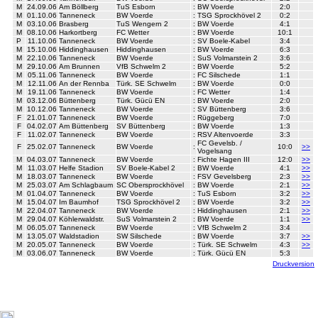
M
24.09.06
Am Böllberg
TuS Esborn
:
BW Voerde
2:0
M
01.10.06
Tanneneck
BW Voerde
:
TSG Sprockhövel 2
0:2
M
03.10.06
Brasberg
TuS Wengern 2
:
BW Voerde
4:1
M
08.10.06
Harkortberg
FC Wetter
:
BW Voerde
10:1
P
11.10.06
Tanneneck
BW Voerde
:
SV Boele-Kabel
3:4
M
15.10.06
Hiddinghausen
Hiddinghausen
:
BW Voerde
6:3
M
22.10.06
Tanneneck
BW Voerde
:
SuS Volmarstein 2
3:6
M
29.10.06
Am Brunnen
VfB Schwelm 2
:
BW Voerde
5:2
M
05.11.06
Tanneneck
BW Voerde
:
FC Silschede
1:1
M
12.11.06
An der Rennba
Türk. SE Schwelm
:
BW Voerde
0:0
M
19.11.06
Tanneneck
BW Voerde
:
FC Wetter
1:4
M
03.12.06
Büttenberg
Türk. Gücü EN
:
BW Voerde
2:0
M
10.12.06
Tanneneck
BW Voerde
:
SV Büttenberg
3:6
F
21.01.07
Tanneneck
BW Voerde
:
Rüggeberg
7:0
F
04.02.07
Am Büttenberg
SV Büttenberg
:
BW Voerde
1:3
F
11.02.07
Tanneneck
BW Voerde
:
RSV Altenvoerde
3:3
FC Gevelsb. /
F
25.02.07
Tanneneck
BW Voerde
:
10:0
>>
Vogelsang
M
04.03.07
Tanneneck
BW Voerde
:
Fichte Hagen III
12:0
>>
M
11.03.07
Helfe Stadion
SV Boele-Kabel 2
:
BW Voerde
4:1
>>
M
18.03.07
Tanneneck
BW Voerde
:
FSV Gevelsberg
2:3
>>
M
25.03.07
Am Schlagbaum
SC Obersprockhövel
:
BW Voerde
2:1
>>
M
01.04.07
Tanneneck
BW Voerde
:
TuS Esborn
3:2
>>
M
15.04.07
Im Baumhof
TSG Sprockhövel 2
:
BW Voerde
3:2
>>
M
22.04.07
Tanneneck
BW Voerde
:
Hiddinghausen
2:1
>>
M
29.04.07
Köhlerwaldstr.
SuS Volmarstein 2
:
BW Voerde
1:1
>>
M
06.05.07
Tanneneck
BW Voerde
:
VfB Schwelm 2
3:4
M
13.05.07
Waldstadion
SW Silschede
:
BW Voerde
3:7
>>
M
20.05.07
Tanneneck
BW Voerde
:
Türk. SE Schwelm
4:3
>>
M
03.06.07
Tanneneck
BW Voerde
:
Türk. Gücü EN
5:3
Druckversion