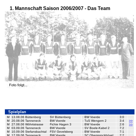
1. Mannschaft Saison 2006/2007 - Das Team
Spielplan
M
13.08.06
Büttenberg
SV Büttenberg
:
BW Voerde
3:0
M
20.08.06
Tanneneck
BW Voerde
:
TuS Wengern 2
3:4
>>
M
27.08.06
Wöhrtstrasse
Fichte Hagen 3
:
BW Voerde
2:6
>>
M
03.09.06
Tanneneck
BW Voerde
:
SV Boele-Kabel 2
7:2
M
10.09.06
Stefansbachtal
FSV Gevelsberg
:
BW Voerde
7:1
M
17.09.06
Tanneneck
BW Voerde
:
SC Obersprockhövel
2:2