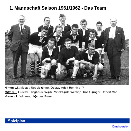
1. Mannschaft Saison 1961/1962 - Das Team
Hinten v.l.:
Mester, Uebelg�nne, Gustav-Adolf Henning, ?
Mitte v.l.:
Gustav Ellinghaus, W�lk, Mittelst�dt, Westipp, Rolf S�nger, Robert Marl
Vorne v.l.:
Wimmer, Ifl�nder, Peter
Spielplan
Druckversion