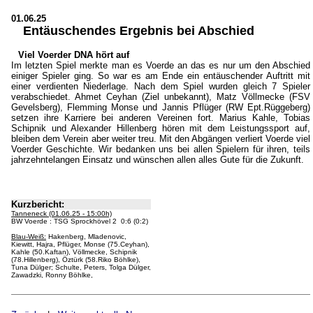
01.06.25
Entäuschendes Ergebnis bei Abschied
Viel Voerder DNA hört auf
Im letzten Spiel merkte man es Voerde an das es nur um den Abschied
einiger Spieler ging. So war es am Ende ein entäuschender Auftritt mit
einer verdienten Niederlage. Nach dem Spiel wurden gleich 7 Spieler
verabschiedet. Ahmet Ceyhan (Ziel unbekannt), Matz Völlmecke (FSV
Gevelsberg), Flemming Monse und Jannis Pflüger (RW Ept.Rüggeberg)
setzen ihre Karriere bei anderen Vereinen fort. Marius Kahle, Tobias
Schipnik und Alexander Hillenberg hören mit dem Leistungssport auf,
bleiben dem Verein aber weiter treu. Mit den Abgängen verliert Voerde viel
Voerder Geschichte. Wir bedanken uns bei allen Spielern für ihren, teils
jahrzehntelangen Einsatz und wünschen allen alles Gute für die Zukunft.
Kurzbericht:
Tanneneck (01.06.25 - 15:00h)
BW Voerde : TSG Sprockhövel 2 0:6 (0:2)
Blau-Weiß:
Hakenberg, Mladenovic,
Kiewitt, Hajra, Pflüger, Monse (75.Ceyhan),
Kahle (50.Kaftan), Völlmecke, Schipnik
(78.Hillenberg), Öztürk (58.Riko Böhlke),
Tuna Dülger; Schulte, Peters, Tolga Dülger,
Zawadzki, Ronny Böhlke,