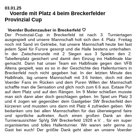
03.01.25
Voerde mit Platz 4 beim Breckerfelder
Provinzial Cup
Voerder Budenzauber in Breckerfeld 🤍
Der Provinzial-Cup in Breckerfeld ist nach 3. Turniertagen
ausgespielt und unsere Mannschaft holt sich den 4. Platz. Freitag
noch mit Sand im Getriebe, hat unsere Mannschaft heute bei fast
jedem Spiel für Furore gesorgt und die Halle bestens unterhalten.
In der Zwischenrunde mit 2 Siegen aus 3 Spielen den 2.
Tabellenplatz gesichert und damit den Einzug ins Halbfinale klar
gemacht. Dann hat unser Team ein Halbfinale gegen den VFB
Altena gespielt, was es so in der Geschichte des Hallenturniers in
Breckerfeld noch nicht gegeben hat. In der letzten Minute des
Halbfinals, lag unsere Mannschaft mit 3:6 hinten, doch mit den
Voerder Fans im Rücken und dem Puren Willen der Mannschaft
schaffte man die Sensation und glich noch zum 6:6 aus. Extase Pur
auf dem Platz und auf den Rängen. Im 9 Meter schießen musste
man sich dann aber doch geschlagen geben. Im Spiel um Platz 3
und 4 zogen wir gegenüber dem Gastgeber SW Breckerfeld den
kürzeren und mussten uns dann mit Platz 4 zufrieden geben. Wir
bedanken uns bei allen Mannschaften für das überwiegend faire
und sportliche auftreten. Auch einen großen Dank an den
Turnierausrichter SpVg SW Breckerfeld 1928 e.V. , für ein super
organisiertes und tolles Hallenturnier. Wir waren sehr gerne zu
Gast bei euch! Der größte Dank geht aber an unsere Voerder