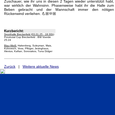
Zuschauer, wie ihr uns in diesen 2 Tagen wieder unterstützt habt,
war wirklich der Wahnsinn. Phasenweise habt ihr die Halle zum
Beben gebracht und der Mannschaft immer den nötigen
Rückenwind verliehen. 💪🏼🫶🏼
Kurzbericht:
Sporthalle Breckerfeld (03.01.25 - 18:30h)
Provinzial Cup Breckerfeld : BW Voerde
25:24
Blau-Weiß:
Hakenberg, Suleyman, Mais,
Kühnreich, Voss, Pflüger, Jesinghaus,
Alexius, Kaftan, Sorovakos, Tuna Dülger
Zurück
|
Weitere aktuelle News